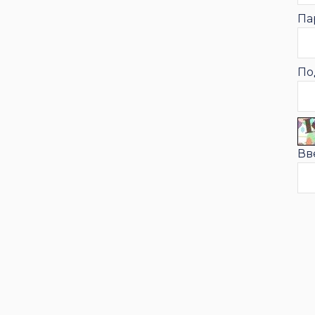
Па
По
Вв