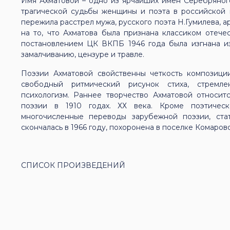
Имя Ахматовой – одно из ярчайших имен Серебряног
трагической судьбы женщины и поэта в российской 
пережила расстрел мужа, русского поэта Н.Гумилева, а
на то, что Ахматова была признана классиком отече
постановлением ЦК ВКПБ 1946 года была изгнана и
замалчиванию, цензуре и травле.
Поэзии Ахматовой свойственны четкость композиции
свободный ритмический рисунок стиха, стремле
психологизм. Раннее творчество Ахматовой относит
поэзии в 1910 годах. ХХ века. Кроме поэтическ
многочисленные переводы зарубежной поэзии, ст
скончалась в 1966 году, похоронена в поселке Комаров
СПИСОК ПРОИЗВЕДЕНИЙ