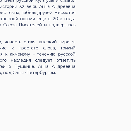
о Века русской культуры и символ
истории ХХ века. Анна Андреевна
рест сына, гибель друзей. Несмотря
ственной поэзии еще в 20-е годы,
з Союза Писателей и подверглась
, ясность стиля, высокий лиризм,
ние к простоте слова, тонкий
ся к акмеизму – течению русской
ого наследия следует отметить
атьи о Пушкине. Анна Андреевна
о, под Санкт-Петербургом.