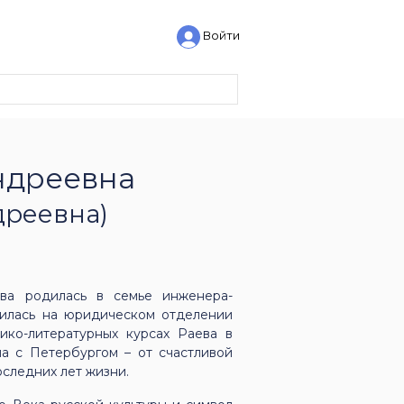
Войти
ндреевна
дреевна)
ова родилась в семье инженера-
Училась на юридическом отделении
ико-литературных курсах Раева в
на с Петербургом – от счастливой
оследних лет жизни.