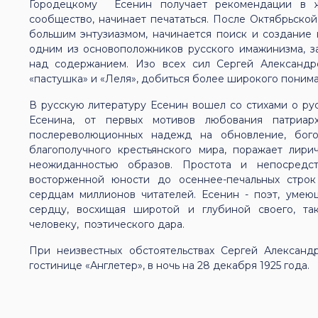
Городецкому Есенин получает рекомендации в ж
сообщество, начинает печататься. После Октябрьско
большим энтузиазмом, начинается поиск и создание 
одним из основоположников русского имажинизма, з
над содержанием. Изо всех сил Сергей Александро
«пастушка» и «Леля», добиться более широкого понима
В русскую литературу Есенин вошел со стихами о ру
Есенина, от первых мотивов любования патриар
послереволюционных надежд на обновление, бого
благополучного крестьянского мира, поражает лири
неожиданностью образов. Простота и непосредст
восторженной юности до осеннее-печальных строк
сердцам миллионов читателей. Есенин - поэт, умею
сердцу, восхищая широтой и глубиной своего, та
человеку, поэтического дара.
При неизвестных обстоятельствах Сергей Александ
гостинице «Англетер», в ночь на 28 декабря 1925 года.