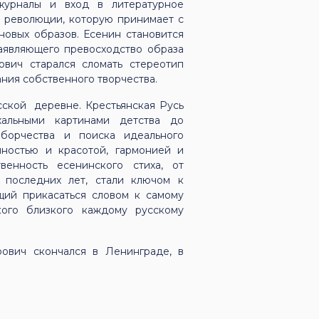
урналы и вход в литературное
й революции, которую принимает с
новых образов. Есенин становится
аявляющего превосходство образа
вич старался сломать стереотип
ния собственного творчества.
сской деревне. Крестьянская Русь
хальными картинами детства до
борчества и поиска идеального
чностью и красотой, гармонией и
венность есенинского стиха, от
 последних лет, стали ключом к
щий прикасаться словом к самому
кого близкого каждому русскому
рович скончался в Ленинграде, в