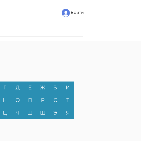
Войти
Г
Д
Е
Ж
З
И
Н
О
П
Р
С
Т
Ц
Ч
Ш
Щ
Э
Я