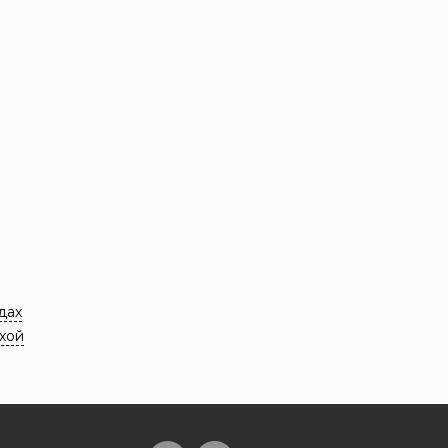
дах
хой