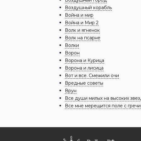
Воздушный корабль
Война и мир
Война и Мир 2
Волк и ягненок
Волк на псарне
Волки
Ворон
Ворона и Курица
Ворона и лисица
Вот и все. Смежили очи
Вредные советы
Врун
Все души милых на высоких звез
Все мне мерещится поле с гречи