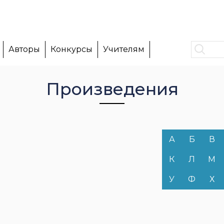
Авторы
Конкурсы
Учителям
Произведения
А
Б
В
К
Л
М
У
Ф
Х