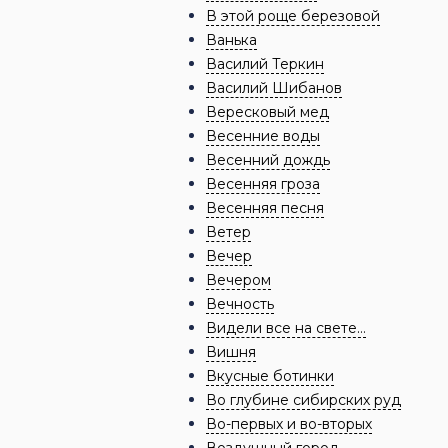
В этой роще березовой
Ванька
Василий Теркин
Василий Шибанов
Вересковый мед
Весенние воды
Весенний дождь
Весенняя гроза
Весенняя песня
Ветер
Вечер
Вечером
Вечность
Видели все на свете…
Вишня
Вкусные ботинки
Во глубине сибирских руд
Во-первых и во-вторых
Воздушный город