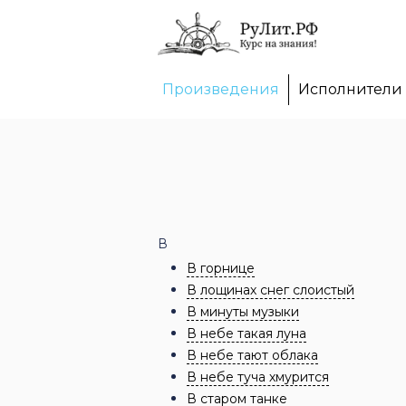
Произведения
Исполнители
В
В горнице
В лощинах снег слоистый
В минуты музыки
В небе такая луна
В небе тают облака
В небе туча хмурится
В старом танке