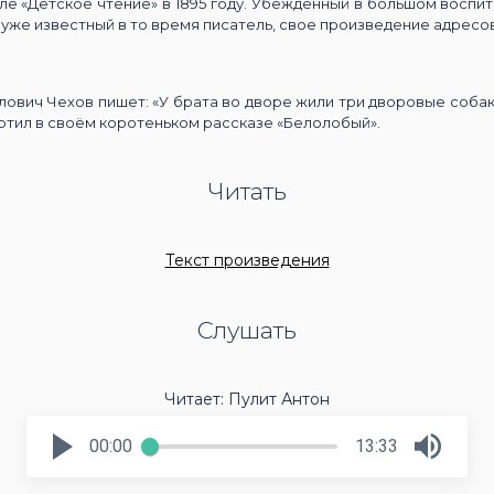
ле «Детское чтение» в 1895 году. Убежденный в большом воспи
 уже известный в то время писатель, свое произведение адресо
ович Чехов пишет: «У брата во дворе жили три дворовые собаки
тил в своём коротеньком рассказе «Белолобый».
Читать
Текст произведения
Слушать
Читает: Пулит Антон
00:00
13:33